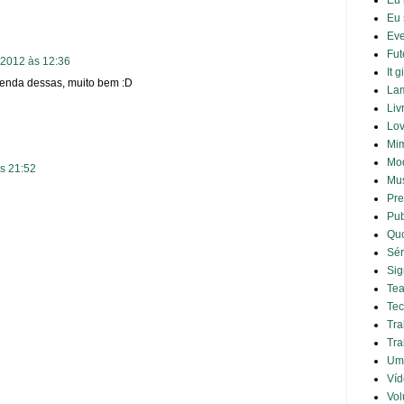
Eu 
Eu 
Eve
Fut
2012 às 12:36
It g
enda dessas, muito bem :D
La
Liv
Lov
Mi
Mo
s 21:52
Mus
Pre
Pub
Qu
Sér
Sig
Tea
Tec
Tra
Tra
Um 
Víd
Vol