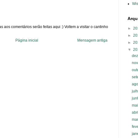
Wis
Arqu
 aos comentários serão feitas aqui :) Voltem a visitar o cantinho
►
20
►
20
Página inicial
Mensagem antiga
►
20
▼
20
de
no
out
se
ag
jul
ju
ma
abr
ma
fev
jan