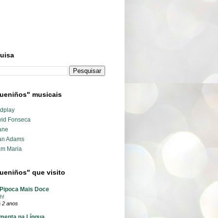
uisa
ueniños" musicais
dplay
id Fonseca
ane
an Adams
am Maria
ueniños" que visito
Pipoca Mais Doce
h!
 2 anos
menta na Língua