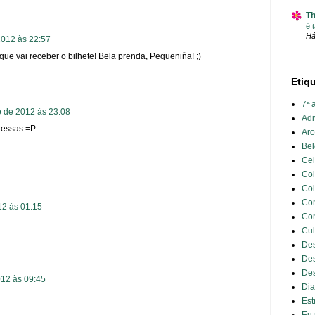
Th
é t
Há
012 às 22:57
a que vai receber o bilhete! Bela prenda, Pequeniña! ;)
Etiq
7ª 
 de 2012 às 23:08
Adi
dessas =P
Aro
Bel
Cel
Coi
Coi
Co
2 às 01:15
Con
Cul
Des
De
Des
12 às 09:45
Dia
Est