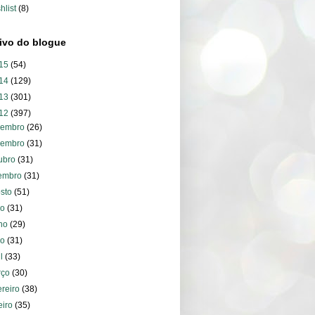
hlist
(8)
ivo do blogue
15
(54)
14
(129)
13
(301)
12
(397)
zembro
(26)
vembro
(31)
ubro
(31)
tembro
(31)
osto
(51)
ho
(31)
nho
(29)
io
(31)
il
(33)
rço
(30)
ereiro
(38)
eiro
(35)