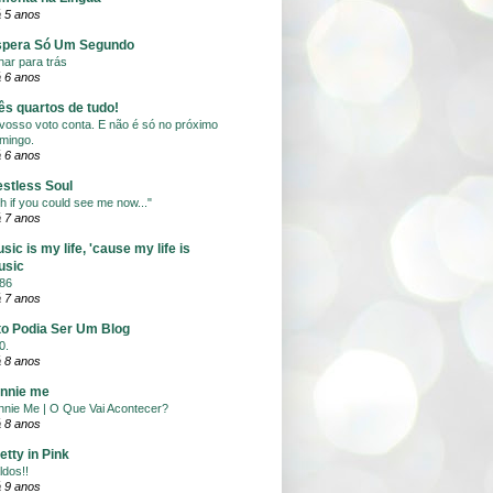
 5 anos
spera Só Um Segundo
har para trás
 6 anos
ês quartos de tudo!
vosso voto conta. E não é só no próximo
mingo.
 6 anos
stless Soul
h if you could see me now..."
 7 anos
sic is my life, 'cause my life is
usic
86
 7 anos
to Podia Ser Um Blog
0.
 8 anos
nnie me
nnie Me | O Que Vai Acontecer?
 8 anos
etty in Pink
ldos!!
 9 anos