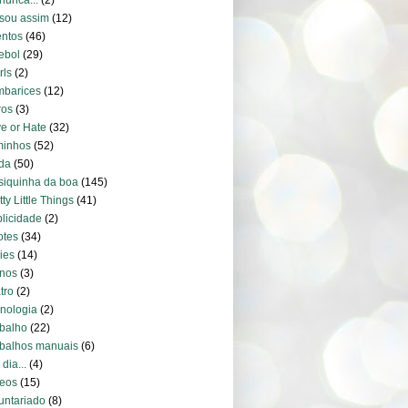
nunca...
(2)
sou assim
(12)
ntos
(46)
ebol
(29)
irls
(2)
mbarices
(12)
ros
(3)
e or Hate
(32)
minhos
(52)
da
(50)
iquinha da boa
(145)
tty Little Things
(41)
licidade
(2)
otes
(34)
ies
(14)
nos
(3)
tro
(2)
nologia
(2)
balho
(22)
balhos manuais
(6)
dia...
(4)
eos
(15)
untariado
(8)