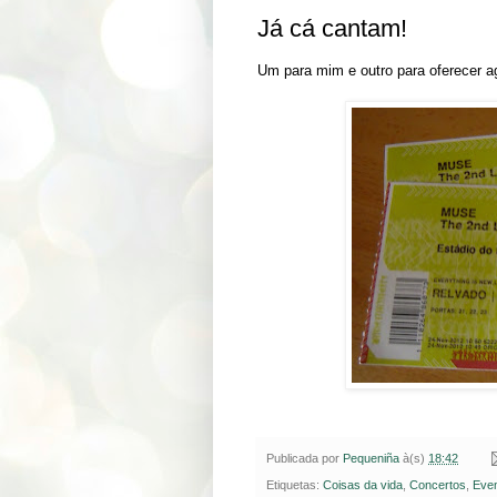
Já cá cantam!
Um para mim e outro para oferecer a
Publicada por
Pequeniña
à(s)
18:42
Etiquetas:
Coisas da vida
,
Concertos
,
Eve