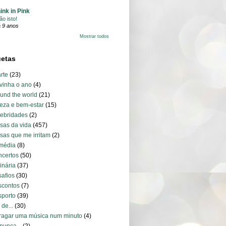
ink in Pink
ão isto!
 9 anos
Mostrar todos
uetas
arte
(23)
vinha o ano
(4)
und the world
(21)
eza e bem-estar
(15)
ebridades
(2)
sas da vida
(457)
sas que me irritam
(2)
média
(8)
certos
(50)
inária
(37)
afios
(30)
scontos
(7)
porto
(39)
 de...
(30)
ragar uma música num minuto
(4)