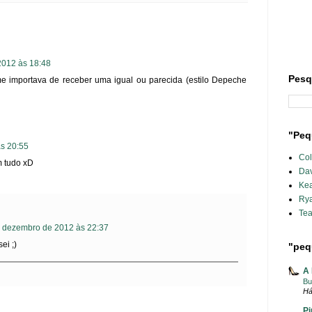
2012 às 18:48
Pesq
 importava de receber uma igual ou parecida (estilo Depeche
"Peq
s 20:55
Col
 tudo xD
Dav
Ke
Ry
Te
 dezembro de 2012 às 22:37
ei ;)
"peq
A 
Bu
Há
Pi