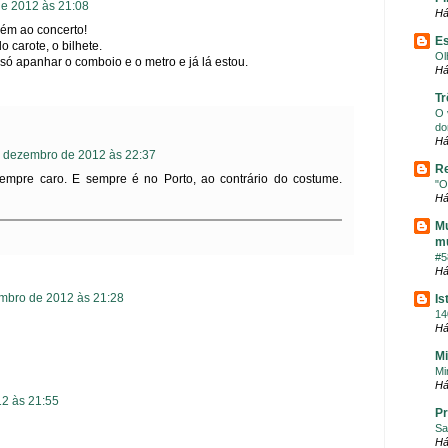
e 2012 às 21:08
Há
bém ao concerto!
E
 carote, o bilhete.
Ol
só apanhar o comboio e o metro e já lá estou.
Há
Tr
O 
do
Há
 dezembro de 2012 às 22:37
Re
sempre caro. E sempre é no Porto, ao contrário do costume.
"O
Há
Mu
m
#5
Há
mbro de 2012 às 21:28
Is
14
Há
Mi
Mi
Há
2 às 21:55
Pr
Sa
Há