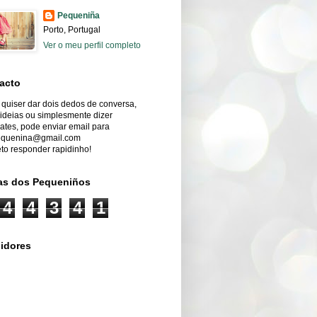
Pequeniña
Porto, Portugal
Ver o meu perfil completo
acto
quiser dar dois dedos de conversa,
 ideias ou simplesmente dizer
ates, pode enviar email para
quenina@gmail.com
to responder rapidinho!
tas dos Pequeniños
4
4
3
4
1
idores