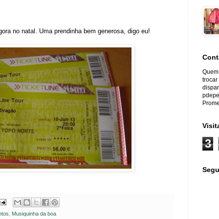
gora no natal. Uma prendinha bem generosa, digo eu!
Cont
Quem 
trocar
dispar
pdepe
Prome
Visi
3
Segu
ntos
,
Musiquinha da boa