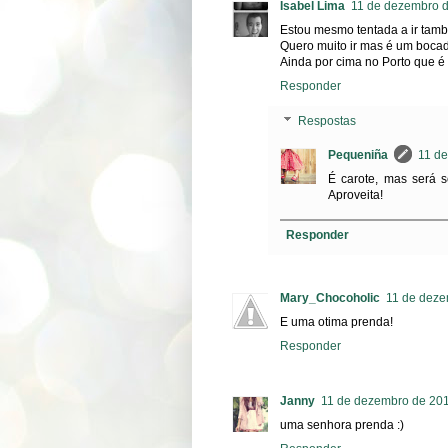
Isabel Lima
11 de dezembro d
Estou mesmo tentada a ir tam
Quero muito ir mas é um bocado
Ainda por cima no Porto que é 
Responder
Respostas
Pequeniña
11 de
É carote, mas será 
Aproveita!
Responder
Mary_Chocoholic
11 de deze
E uma otima prenda!
Responder
Janny
11 de dezembro de 201
uma senhora prenda :)